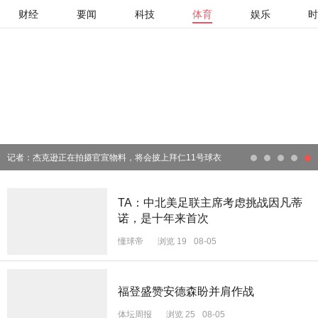
财经
要闻
科技
体育
娱乐
记者：杰克逊正在拍摄官宣物料，将会披上拜仁11号球衣
TA：中北美足联主席考虑挑战因凡蒂
诺，是十年来首次
懂球帝
浏览 19
08-05
福登盛赞安德森盼并肩作战
体坛周报
浏览 25
08-05