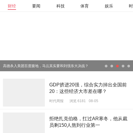
财经
要闻
科技
体育
娱乐
高德杀入美团百度腹地，马云其实要和刘强东大决战？
GDP挤进20强，综合实力掉出全国前
20：这些经济大市差在哪？
时代周报
浏览 6181
08-05
拒绝扎克伯格，扛过AR寒冬，他从裁
员剩150人熬到行业第一