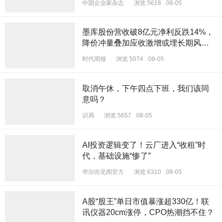
中国企业家杂志
浏览 5618
08-05
墨库股份营收破8亿元净利反跌14%，
降价冲量叠加应收激增或埋长期风险
丨读懂IPO
时代周报
浏览 5074
08-05
取消午休，下午四点下班，我们该同
意吗？
识局
浏览 5657
08-05
AI投资逻辑变了！云厂进入“收租”时
代，基础设施“惨了”
华尔街见闻官方
浏览 6310
08-05
A股“股王”单日市值暴涨超330亿！联
讯仪器20cm涨停，CPO热潮挡不住？