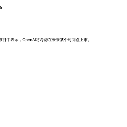
%
档直播节目中表示，OpenAI将考虑在未来某个时间点上市。