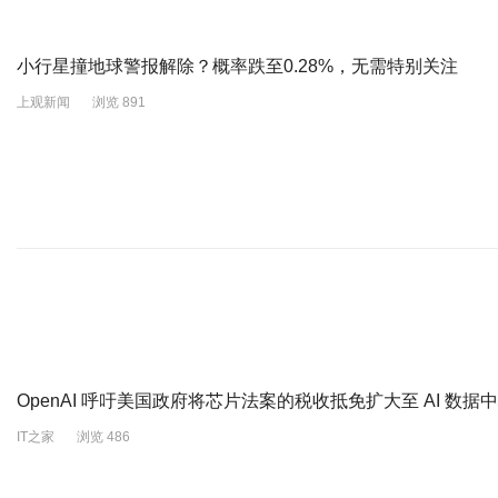
小行星撞地球警报解除？概率跌至0.28%，无需特别关注
上观新闻
浏览 891
OpenAI 呼吁美国政府将芯片法案的税收抵免扩大至 AI 数据
IT之家
浏览 486