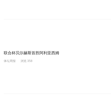
联合杯贝尔赫斯首胜阿利亚西姆
体坛周报
浏览 358