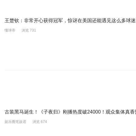
王楚钦：非常开心获得冠军，惊讶在美国还能遇见这么多球迷
懂球帝
浏览 731
古装黑马诞生！《子夜归》刚播热度破24000！观众集体真香
娱乐圈笔娱君
浏览 674