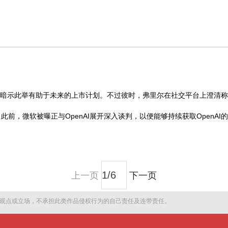
，并暗示此举有助于未来的上市计划。不过彼时，弗里尔在社交平台上澄清称
。
此前，微软被曝正与OpenAI展开深入谈判，以便能够持续获取OpenAI
上一页
下一页
观点或立场，不承担此类作品侵权行为的自己责任及连带责任。