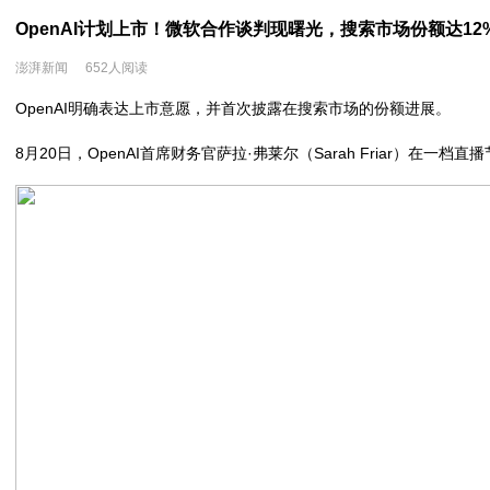
OpenAI计划上市！​微软合作谈判现曙光，搜索市场份额达12
澎湃新闻
652人阅读
OpenAI明确表达上市意愿，并首次披露在搜索市场的份额进展​​。
8月20日，OpenAI首席财务官萨拉·弗莱尔（Sarah Friar）在一