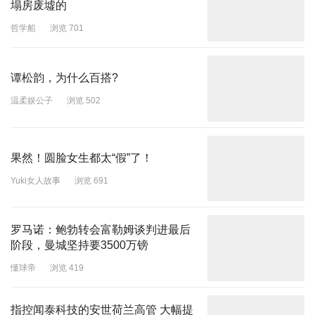
塌房废墟的
哲学船
浏览 701
谭松韵，为什么百搭?
温柔娱公子
浏览 502
果然！圆脸女生都太“假”了！
Yuki女人故事
浏览 691
罗马诺：鲍勃转会富勒姆谈判进最后
阶段，曼城坚持要3500万镑
懂球帝
浏览 419
指控闻泰科技的安世荷兰高管 大幅提