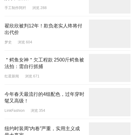
手工制作阿歼
浏览 288
翟欣欣被判12年！欺负老实人终将付
出代价
梦史
浏览 604
＂鳄鱼女神＂欠工程款 2500斤鳄鱼被
法拍：需自行抓捕
红星新闻
浏览 671
今年春天最流行的4组配色，过年穿时
髦又高级！
LinkFashion
浏览 354
纽约时装周“内卷”严重，实用主义成