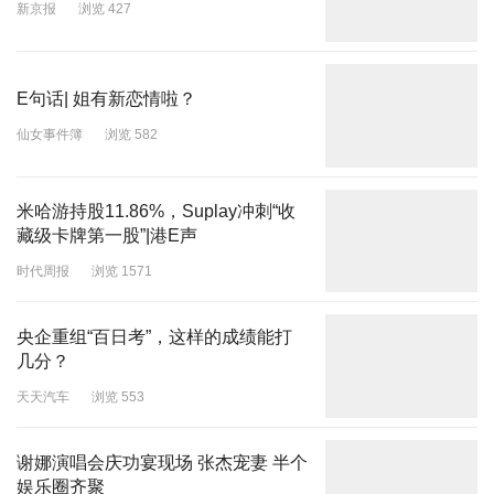
新京报
浏览 427
E句话| 姐有新恋情啦？
仙女事件簿
浏览 582
米哈游持股11.86%，Suplay冲刺“收
藏级卡牌第一股”|港E声
时代周报
浏览 1571
央企重组“百日考”，这样的成绩能打
几分？
天天汽车
浏览 553
谢娜演唱会庆功宴现场 张杰宠妻 半个
娱乐圈齐聚