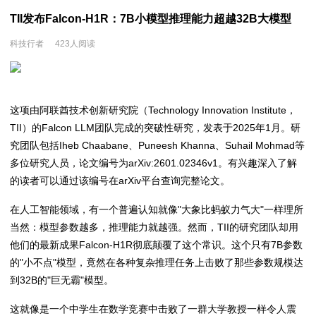
TII发布Falcon-H1R：7B小模型推理能力超越32B大模型
科技行者
423人阅读
这项由阿联酋技术创新研究院（Technology Innovation Institute，
TII）的Falcon LLM团队完成的突破性研究，发表于2025年1月。研
究团队包括Iheb Chaabane、Puneesh Khanna、Suhail Mohmad等
多位研究人员，论文编号为arXiv:2601.02346v1。有兴趣深入了解
的读者可以通过该编号在arXiv平台查询完整论文。
在人工智能领域，有一个普遍认知就像"大象比蚂蚁力气大"一样理所
当然：模型参数越多，推理能力就越强。然而，TII的研究团队却用
他们的最新成果Falcon-H1R彻底颠覆了这个常识。这个只有7B参数
的"小不点"模型，竟然在各种复杂推理任务上击败了那些参数规模达
到32B的"巨无霸"模型。
这就像是一个中学生在数学竞赛中击败了一群大学教授一样令人震