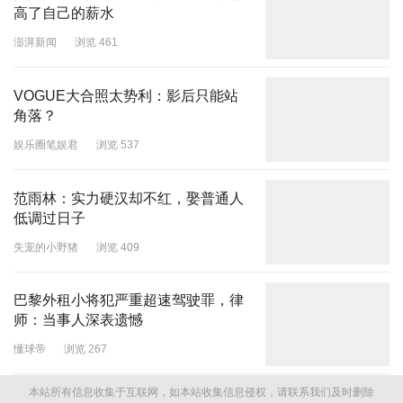
高了自己的薪水
澎湃新闻
浏览 461
VOGUE大合照太势利：影后只能站
角落？
娱乐圈笔娱君
浏览 537
范雨林：实力硬汉却不红，娶普通人
低调过日子
失宠的小野猪
浏览 409
巴黎外租小将犯严重超速驾驶罪，律
师：当事人深表遗憾
懂球帝
浏览 267
本站所有信息收集于互联网，如本站收集信息侵权，请联系我们及时删除