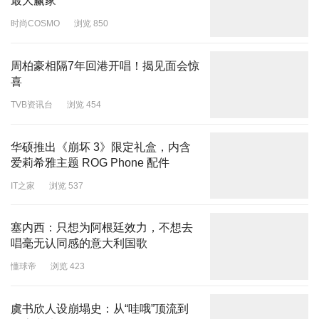
最大赢家
时尚COSMO
浏览 850
周柏豪相隔7年回港开唱！揭见面会惊
喜
TVB资讯台
浏览 454
华硕推出《崩坏 3》限定礼盒，内含
爱莉希雅主题 ROG Phone 配件
IT之家
浏览 537
塞内西：只想为阿根廷效力，不想去
唱毫无认同感的意大利国歌
懂球帝
浏览 423
虞书欣人设崩塌史：从“哇哦”顶流到