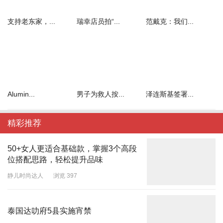
支持老东家，...
瑞幸店员拍“...
范戴克：我们...
Alumin...
男子为救人按...
泽连斯基签署...
精彩推荐
50+女人更适合基础款，掌握3个高段
位搭配思路，轻松提升品味
静儿时尚达人
浏览 397
泰国达叻府5县实施宵禁