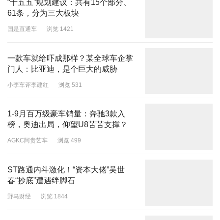
“十五五”规划建议：共有15个部分、
61条，分为三大板块
国是直通车
浏览 1421
一款车就给吓成那样？某全球车企掌
门人：比亚迪，是个巨大的威胁
小李车评李建红
浏览 531
1-9月百万级豪车销量：奔驰3款入
榜，奥迪出局，仰望U8苦苦支撑？
AGKC阿贵艺车
浏览 499
ST路通内斗激化！“资本大佬”吴世
春“抄底”遭遇绊脚石
野马财经
浏览 1844