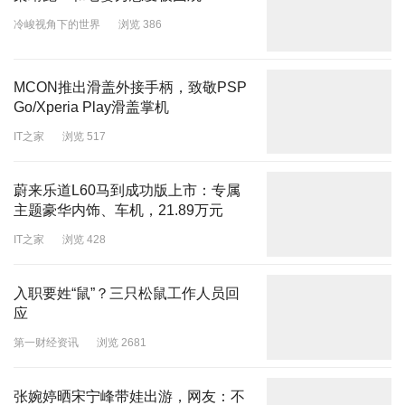
冷峻视角下的世界
浏览 386
MCON推出滑盖外接手柄，致敬PSP
Go/Xperia Play滑盖掌机
IT之家
浏览 517
蔚来乐道L60马到成功版上市：专属
主题豪华内饰、车机，21.89万元
IT之家
浏览 428
入职要姓“鼠”？三只松鼠工作人员回
应
第一财经资讯
浏览 2681
张婉婷晒宋宁峰带娃出游，网友：不