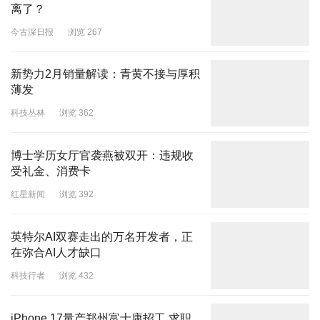
离了？
今古深日报
浏览 267
新势力2月销量解读：青黄不接与厚积
薄发
科技丛林
浏览 362
博士学历女厅官袭燕被双开：违规收
受礼金、消费卡
红星新闻
浏览 392
英特尔AI双赛走出的万名开发者，正
在弥合AI人才缺口
科技行者
浏览 432
iPhone 17量产郑州富士康招工 求职