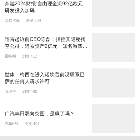
奔驰2024财报:自由现金流92亿欧元
研发投入加码
网易汽车
浏览 909
迅雷起诉前CEO陈磊：指控其隐秘掏
空公司，追索资产2亿元；知名游戏公
司发布反腐公告：3名员工涉嫌收受贿
雷峰网
浏览 412
赂，已被拘留；京东成立文旅公司
世体：梅西在进入诺坎普前没联系巴
萨的任何人请求许可
懂球帝
浏览 462
广汽丰田双向突围，是疯了吗？
汽车K线
浏览 497