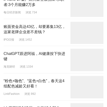
者:3个月能赚2万多
每日经济新闻
浏览 734
账面资金高达43亿，却要募集13亿，
这家老牌企业差不差钱？
IPO日报
浏览 1452
ChatGPT跟进阿福，AI健康按下快进
键
海克财经
浏览 1334
“粉色+咖色”、“蓝色+白色”，春天这4
组配色减龄又好看！
LinkFashion
浏览 992