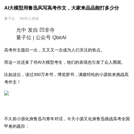
AI大模型用鲁迅风写高考作文，大家来品品能打多少分
量子位
8435人阅读
允中 发自 凹非寺
量子位 | 公众号 QbitAI
高考作文题目一出，又又又一次成为人们关注的焦点。
而这一次还多了些AI大模型考生，他们的表现也引发了众人围观。
比如这位，读过300万本书，博览群书，满腹经纶的小源前来挑战高
考作文！
不久前小源化身鲁迅与青年对话，今天小源又化身鲁迅挑战高考全国
甲卷的题目：