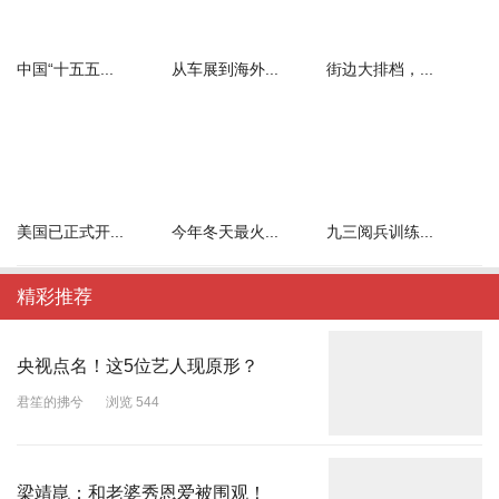
中国“十五五...
从车展到海外...
街边大排档，...
美国已正式开...
今年冬天最火...
九三阅兵训练...
精彩推荐
央视点名！这5位艺人现原形？
君笙的拂兮
浏览 544
梁靖崑：和老婆秀恩爱被围观！