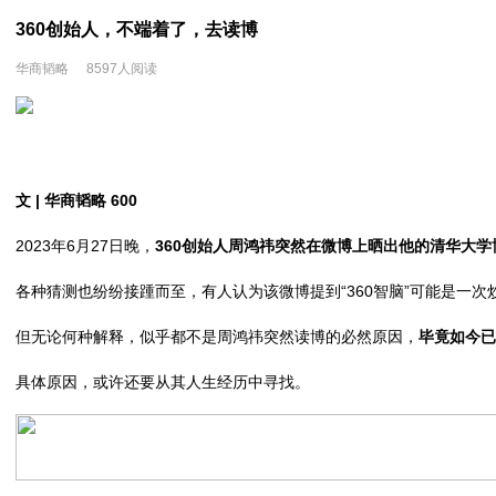
360创始人，不端着了，去读博
华商韬略
8597人阅读
文 | 华商韬略 600
2023年6月27日晚，
360创始人周鸿祎突然在微博上晒出他的清华大
各种猜测也纷纷接踵而至，有人认为该微博提到“360智脑”可能是一次
但无论何种解释，似乎都不是周鸿祎突然读博的必然原因，
毕竟如今已
具体原因，或许还要从其人生经历中寻找。