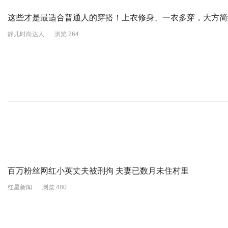
这些才是最适合普通人的穿搭！上衣修身、一衣多穿，大方简
静儿时尚达人
浏览 264
百万粉丝网红小英丈夫被刑拘 夫妻已数月未住村里
红星新闻
浏览 480