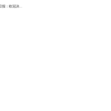
卫报：欧冠决...