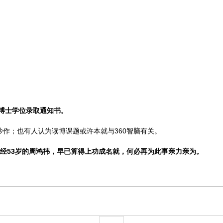
学博士学位录取通知书。
炒作；也有人认为读博课题或许本就与360智脑有关。
经53岁的周鸿祎，早已算得上功成名就，何必再为此事亲力亲为。