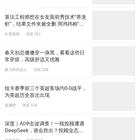
算法工程师想在女友面前秀技术“养龙
虾”，结果文件夹被全删 周鸿祎称“龙
虾”更像个实习生
红星新闻
浏览 361
春天别总傻傻穿一身黑，看看这些日
常穿搭，高级舒适又优雅
静儿时尚达人
浏览 208
纽卡赛季前三个英超客场均0-0战平，
为英超历史首次出现
直播吧
浏览 518
深度｜AI冲击波调查！一线投顾遭遇
DeepSeek，谁会胜出？投顾业态迎
来变局时刻