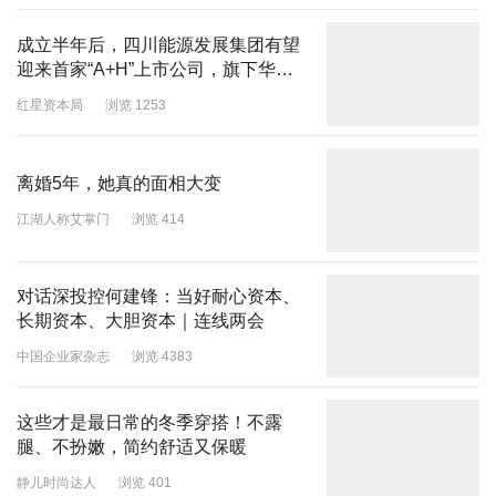
成立半年后，四川能源发展集团有望
迎来首家“A+H”上市公司，旗下华海
清科拟赴港上市
红星资本局
浏览 1253
离婚5年，她真的面相大变
江湖人称艾掌门
浏览 414
对话深投控何建锋：当好耐心资本、
长期资本、大胆资本｜连线两会
中国企业家杂志
浏览 4383
这些才是最日常的冬季穿搭！不露
腿、不扮嫩，简约舒适又保暖
静儿时尚达人
浏览 401