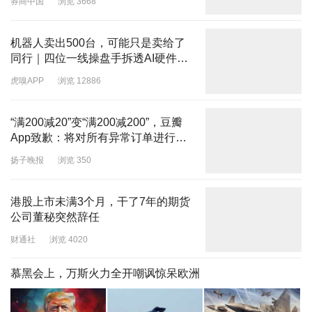
券商中国
浏览 3668
机器人卖出500台，可能只是卖给了
同行｜四位一线操盘手拆透AI硬件的
真实生死线
虎嗅APP
浏览 12886
“满200减20”变“满200减200”，豆瓣
App致歉：将对所有异常订单进行自
动退款
扬子晚报
浏览 350
港股上市未满3个月，干了7年的期货
公司董秘突然辞任
财通社
浏览 4020
慕黑会上，万斯火力全开嘲讽惊呆欧洲