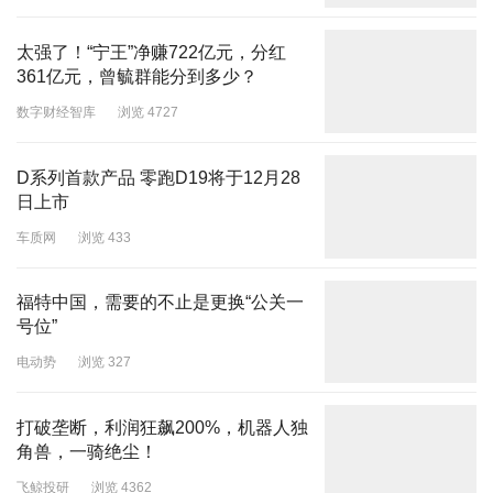
太强了！“宁王”净赚722亿元，分红
361亿元，曾毓群能分到多少？
数字财经智库
浏览 4727
D系列首款产品 零跑D19将于12月28
日上市
车质网
浏览 433
福特中国，需要的不止是更换“公关一
号位”
电动势
浏览 327
打破垄断，利润狂飙200%，机器人独
角兽，一骑绝尘！
飞鲸投研
浏览 4362