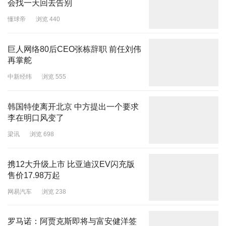
会找一天回去告别
懂球帝
浏览 440
巨人网络80后CEO张栋辞职 前任刘伟
再掌舵
中新经纬
浏览 555
韩国特使离开北京 中方提出一个要求
李在明口风变了
梁讯
浏览 698
携12大升级上市 比亚迪汉EV闪充版
售价17.98万起
网易汽车
浏览 238
罗马诺：阿贾克斯即将与富安健洋签