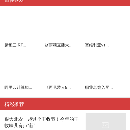
猜你喜欢
超频三 RT...
赵丽颖直播太...
塞维利亚vs...
阿里云计算如...
《再见爱人5...
职业老炮入局...
精彩推荐
跟大北农一起过个丰收节！今年的丰
收味儿有点“新”