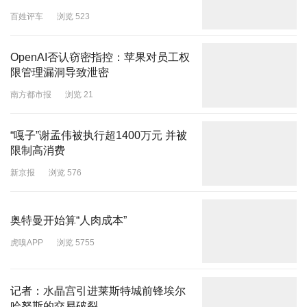
百姓评车
浏览 523
OpenAI否认窃密指控：苹果对员工权
限管理漏洞导致泄密
南方都市报
浏览 21
“嘎子”谢孟伟被执行超1400万元 并被
限制高消费
新京报
浏览 576
奥特曼开始算“人肉成本”
虎嗅APP
浏览 5755
记者：水晶宫引进莱斯特城前锋埃尔
哈努斯的交易破裂