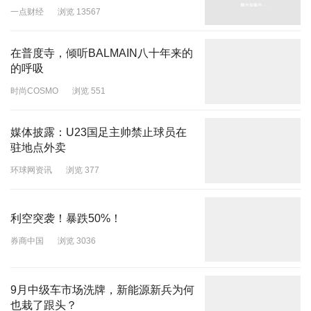
一点财经
浏览 13567
在普度寺，倾听BALMAIN八十年来的
的呼吸
时尚COSMO
浏览 551
媒体披露：U23国足主帅禁止球员在
驻地点外卖
环球网资讯
浏览 377
利空突袭！暴跌50%！
券商中国
浏览 3036
9月中级车市场洗牌，新能源新兵为何
也栽了跟头？