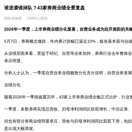
谁逆袭谁掉队？43家券商业绩全景复盘
国际金融报
20800人阅读
2026年一季度，上市券商业绩分化显著，自营业务成为拉开差距的关
5月7日，券商概念微跌，年内累计跌幅已逼近10%，板块基本面与估
从业绩层面来看，受益于经纪、自营等业务加持，券商行业去年整体业
承压明显。
分析人士认为，一季度自营业务业绩极致分化充分说明，自营业务发展
业绩分化
随着2026年一季报披露完毕，43家上市券商业绩全貌正式出炉，行
一季度，多数券商实现总营收、归母净利润同比双双增长，中信证券、
但也有部分券商业绩明显承压，营收与归母净利润同比双双下滑，包
是出现大幅滑坡。