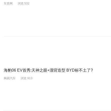
车质网
浏览 532
海豹06 EV首秀:天神之眼+溜背造型 BYD标不土了?
网易汽车
浏览 913