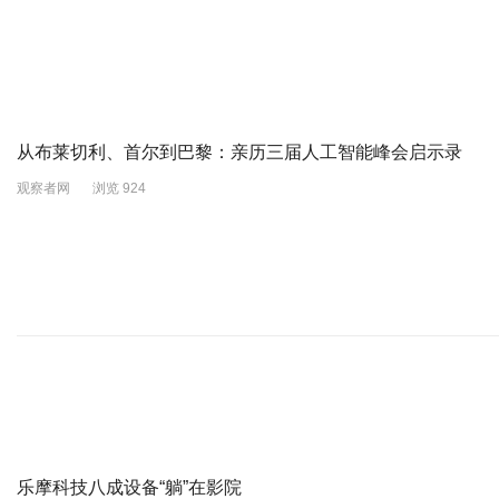
从布莱切利、首尔到巴黎：亲历三届人工智能峰会启示录
观察者网
浏览 924
乐摩科技八成设备“躺”在影院