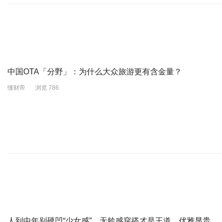
中国OTA「分野」：为什么大众旅游更有含金量？
懂财帝
浏览 786
人到中年别硬凹“少女感”，无龄感穿搭才是王道，优雅显贵