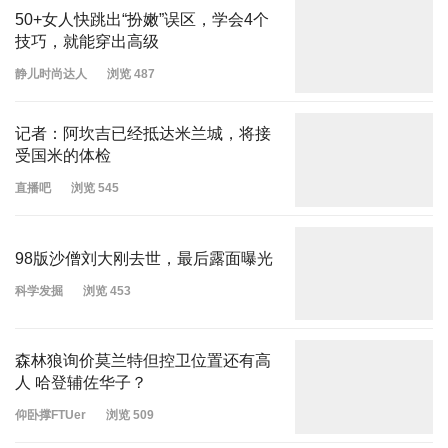
50+女人快跳出“扮嫩”误区，学会4个
技巧，就能穿出高级
静儿时尚达人
浏览 487
记者：阿坎吉已经抵达米兰城，将接
受国米的体检
直播吧
浏览 545
98版沙僧刘大刚去世，最后露面曝光
科学发掘
浏览 453
森林狼询价莫兰特但控卫位置还有高
人 哈登辅佐华子？
仰卧撑FTUer
浏览 509