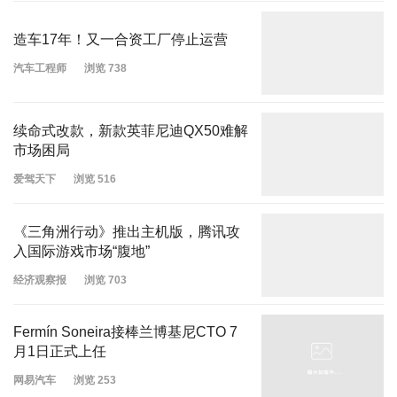
造车17年！又一合资工厂停止运营
汽车工程师
浏览 738
续命式改款，新款英菲尼迪QX50难解
市场困局
爱驾天下
浏览 516
《三角洲行动》推出主机版，腾讯攻
入国际游戏市场“腹地”
经济观察报
浏览 703
Fermín Soneira接棒兰博基尼CTO 7
月1日正式上任
网易汽车
浏览 253