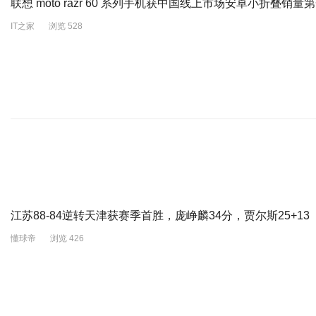
联想 moto razr 60 系列手机获中国线上市场安卓小折叠销量
IT之家
浏览 528
江苏88-84逆转天津获赛季首胜，庞峥麟34分，贾尔斯25+13
懂球帝
浏览 426