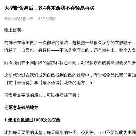
大型断舍离后，这4类东西我不会轻易再买
黎贝卡的异想世界
525人阅读
晚上好啊~
前阵子在家里做了一次彻底的清洁，趁机把一些很久没穿的衣服鞋子，
流通了，自己也一身轻松——不光是物理上的，还有精神上，整个人负
随着我们在不同阶段的需求和状态不同，对很多东西的看法都会发生变
之前就说过在我们成为自己找到自己的过程中，有时候物品比我们更知
目前【最值得】和【最不值得】花钱的地方。▼
习惯看文字版的朋友，可以接着往下看：
还愿意花钱的地方
1.使用次数超过1000次的东西
比如每天要用的床垫，每天喝水的杯子、茶具等。（但不要以此为由囤