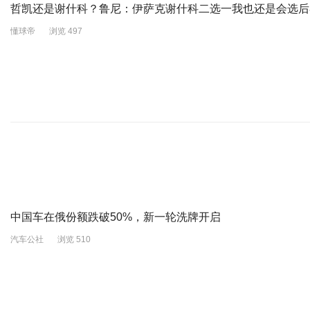
哲凯还是谢什科？鲁尼：伊萨克谢什科二选一我也还是会选后
懂球帝
浏览 497
中国车在俄份额跌破50%，新一轮洗牌开启
汽车公社
浏览 510