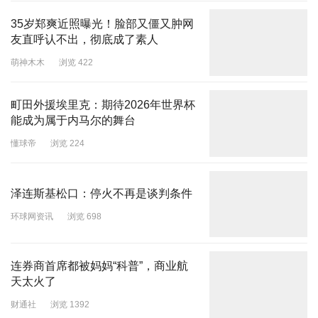
35岁郑爽近照曝光！脸部又僵又肿网
友直呼认不出，彻底成了素人
萌神木木
浏览 422
町田外援埃里克：期待2026年世界杯
能成为属于内马尔的舞台
懂球帝
浏览 224
泽连斯基松口：停火不再是谈判条件
环球网资讯
浏览 698
连券商首席都被妈妈“科普”，商业航
天太火了
财通社
浏览 1392