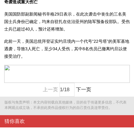
奇袭造成重大伤亡
美国国防部副新闻秘书辛格29日表示，在此次袭击中丧生的三名美
国士兵身份已确定，均来自驻扎在佐治亚州的陆军预备役部队。受伤
士兵已超过40人，预计还将增加。
此前一天，美国总统拜登证实约旦境内一个代号“22号塔”的美军基地
遇袭，导致3人死亡，至少34人受伤，其中8名伤员已撤离约旦以便
接受治疗。
上一页
下一页
版权与免责声明：本文内容转载自其他媒体，目的在于传递更多信息，不代表
本网观点或立场，不承担此类作品侵权行为的自己责任及连带责任。
猜你喜欢