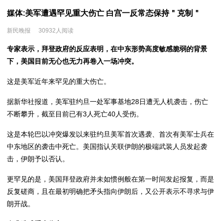
媒体:美军遭遇罕见重大伤亡 白宫一反常态保持＂克制＂
新民晚报
30932人阅读
专家表示，
拜登政府的反应表明，在中东形势高度敏感脆弱的背景
下，美国目前无心也无力再卷入一场冲突。
这是美军近年来罕见的重大伤亡。
据新华社报道，美军驻约旦一处军事基地28日遭无人机袭击，伤亡
不断攀升，截至目前已有3人死亡40人受伤。
这是本轮巴以冲突爆发以来驻约旦美军首次遇袭、首次有美军士兵在
中东地区的袭击中死亡。美国指认关联伊朗的极端武装人员发起袭
击，伊朗予以否认。
更罕见的是，美国拜登政府并未如惯例般在第一时间发起报复，而是
反复磋商，且在最初明确把矛头指向伊朗后，又公开表示不寻求与伊
朗开战。