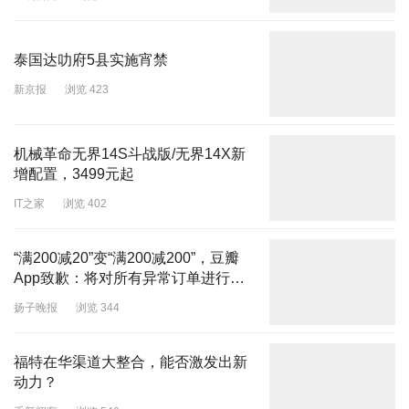
泰国达叻府5县实施宵禁
新京报
浏览 423
机械革命无界14S斗战版/无界14X新
增配置，3499元起
IT之家
浏览 402
“满200减20”变“满200减200”，豆瓣
App致歉：将对所有异常订单进行自
动退款
扬子晚报
浏览 344
福特在华渠道大整合，能否激发出新
动力？