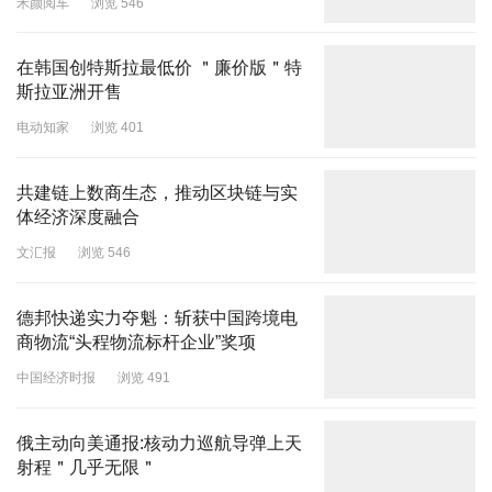
禾颜阅车
浏览 546
在韩国创特斯拉最低价 ＂廉价版＂特
斯拉亚洲开售
电动知家
浏览 401
共建链上数商生态，推动区块链与实
体经济深度融合
文汇报
浏览 546
德邦快递实力夺魁：斩获中国跨境电
商物流“头程物流标杆企业”奖项
中国经济时报
浏览 491
俄主动向美通报:核动力巡航导弹上天
射程＂几乎无限＂