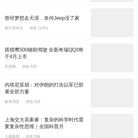
曾经梦想走天涯，奈何Jeep没了家
每日资本论
浏览 21651
搭猎鹰500辅助驾驶 全新奇瑞QQ3将
于4月上市
车质网
浏览 426
内塔尼亚胡：对伊朗的打击以军已部
署全部力量
参考消息
浏览 358
上海交大吴家睿：复杂的科学时代需
要复杂性思维｜全国科普月
上观新闻
浏览 596