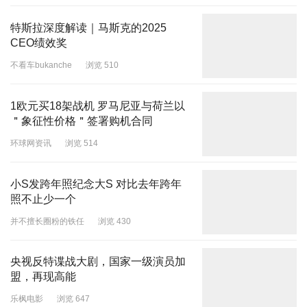
特斯拉深度解读｜马斯克的2025
CEO绩效奖
不看车bukanche
浏览 510
1欧元买18架战机 罗马尼亚与荷兰以
＂象征性价格＂签署购机合同
环球网资讯
浏览 514
小S发跨年照纪念大S 对比去年跨年
照不止少一个
并不擅长圈粉的铁任
浏览 430
央视反特谍战大剧，国家一级演员加
盟，再现高能
乐枫电影
浏览 647