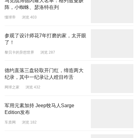
马竞战博德闪耀大名单：格列兹曼缺
阵，小蜘蛛、瑟洛特在列
懂球帝
浏览 403
参观了设计师花7年打磨的家，太开眼
了！
黎贝卡的异想世界
浏览 287
德约直落三盘轻取开门红，缔造两大
纪录，其中一纪录让人瞠目咋舌
网球之家
浏览 432
军用元素加持 Jeep牧马人Sarge
Edition发布
车质网
浏览 182