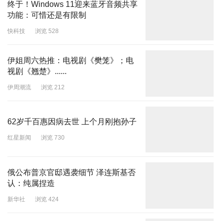
终于！Windows 11迎来蓝牙音频共享
功能：可惜还是有限制
快科技
浏览 528
伊姐周六热推：电视剧《樊笼》；电
视剧《翘楚》......
伊周潮流
浏览 212
62岁千百惠因病去世 上个月刚抱孙子
红星新闻
浏览 730
俄公布普京官邸遇袭细节 泽连斯基否
认：纯属捏造
新华社
浏览 424