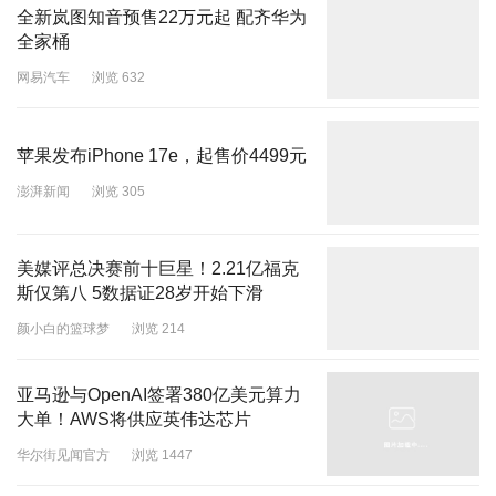
全新岚图知音预售22万元起 配齐华为
全家桶
网易汽车
浏览 632
苹果发布iPhone 17e，起售价4499元
澎湃新闻
浏览 305
美媒评总决赛前十巨星！2.21亿福克
斯仅第八 5数据证28岁开始下滑
颜小白的篮球梦
浏览 214
亚马逊与OpenAI签署380亿美元算力
大单！AWS将供应英伟达芯片
华尔街见闻官方
浏览 1447