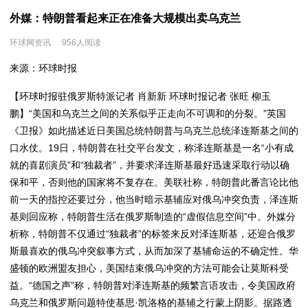
外媒：特朗普看起来正在准备大规模出卖乌克兰
环球网资讯
956人阅读
来源：环球时报
【环球时报驻俄罗斯特派记者 肖新新 环球时报记者 张旺 柳玉
鹏】“美国和乌克兰之间的关系似乎正走向不可调和的分裂。”英国
《卫报》如此描述近日美国总统特朗普与乌克兰总统泽连斯基之间的
口水仗。19日，特朗普在社交平台发文，称泽连斯基是一名“小有成
就的喜剧演员”和“独裁者”，并要求泽连斯基最好迅速采取行动以确
保和平，否则他的国家将不复存在。美联社称，特朗普此番言论比他
前一天的指控还要过分，他当时暗示基辅应对俄乌冲突负责，泽连斯
基则回应称，特朗普生活在俄罗斯制造的“虚假信息空间”中。外媒分
析称，特朗普不仅通过“独裁者”的标签来反对泽连斯基，还迎合俄罗
斯最喜欢的俄乌冲突叙事方式，从而加深了基辅命运的不确定性。
华
盛顿
的欧洲盟友担心，美国结束俄乌冲突的方法可能会让莫斯科受
益。“德国之声”称，特朗普对泽连斯基的频繁言语攻击，令美国政府
乌克兰和俄罗斯问题特使基思·凯洛格的基辅之行蒙上阴影。据路透