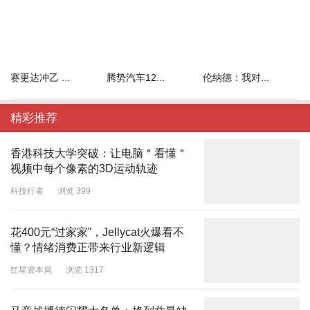
赛更达冲乙 ...
腾势汽车12...
伦纳德：我对...
精彩推荐
香港科技大学突破：让电脑＂看懂＂
视频中每个像素的3D运动轨迹
科技行者
浏览 399
花400元“过家家”，Jellycat火爆看不
懂？情绪消费正带来行业新逻辑
红星资本局
浏览 1317