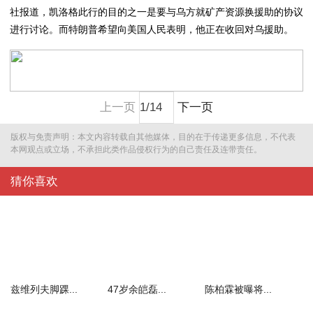
社报道，凯洛格此行的目的之一是要与乌方就矿产资源换援助的协议
进行讨论。而特朗普希望向美国人民表明，他正在收回对乌援助。
上一页
下一页
版权与免责声明：本文内容转载自其他媒体，目的在于传递更多信息，不代表
本网观点或立场，不承担此类作品侵权行为的自己责任及连带责任。
猜你喜欢
兹维列夫脚踝...
47岁余皑磊...
陈柏霖被曝将...