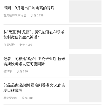
熊园：9月进出口均走高的背后
首席经济学家论坛
浏览 1839
从“元宝”到“龙虾”，腾讯能否在AI领域
复制微信的生态神话？
征探财经
浏览 4198
记者：阿根廷19岁中卫托维亚斯-拉米
雷斯没考虑去迈阿密国际
懂球帝
浏览 380
郭晶晶也没想到 霍启刚香港火灾后 实
现口碑暴增
桑葚爱动画
浏览 486