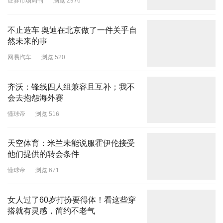
证券市场周刊
浏览 2976
不止造车 奥迪在北京做了一件关乎自
然未来的事
网易汽车
浏览 520
齐沃：锋线四人组兼容且互补；我不
会去抱怨海外赛
懂球帝
浏览 516
天空体育：米兰未能说服霍伊伦接受
他们提供的转会条件
懂球帝
浏览 671
女人过了60岁打扮要得体！看这些穿
搭就有灵感，简约不老气