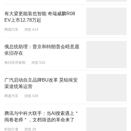
有大梁更能装也智能 奇瑞威麟R08
EV上市12.78万起
网易汽车
浏览 414
俄总统助理：普京和特朗普会晤意愿
依旧存在
每日经济新闻
浏览 510
广汽启动自主品牌BU改革 昊铂埃安
渠道统筹运营
网易汽车
浏览 428
腾讯与中科大联手：当AI搜索遇上＂
阅卷老师＂，文档筛选的革命来了
科技行者
浏览 26