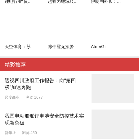
锂电行业“反...
赵睿为地域歧...
伊朗副外长：...
天空体育：苏...
陈伟霆无预警...
AtomGi...
精彩推荐
透视四川政府工作报告：向“第四
极”加速奔跑
尺度商业
浏览 1677
我国电动船舶锂电池安全防控技术实
现新突破
新华社
浏览 450