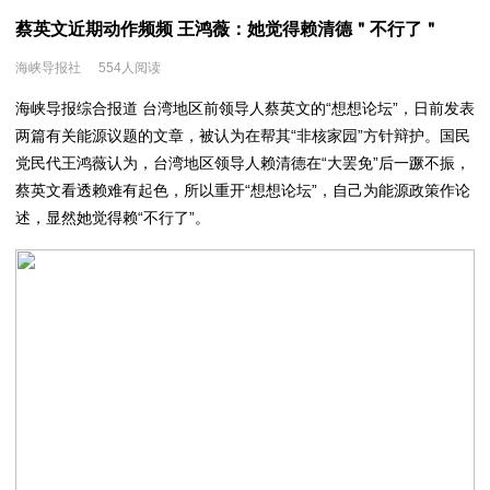
蔡英文近期动作频频 王鸿薇：她觉得赖清德＂不行了＂
海峡导报社
554人阅读
海峡导报综合报道 台湾地区前领导人蔡英文的“想想论坛”，日前发表
两篇有关能源议题的文章，被认为在帮其“非核家园”方针辩护。国民
党民代
王鸿薇
认为，台湾地区领导人赖清德在“大罢免”后一蹶不振，
蔡英文看透赖难有起色，所以重开“想想论坛”，自己为能源政策作论
述，显然她觉得赖“不行了”。