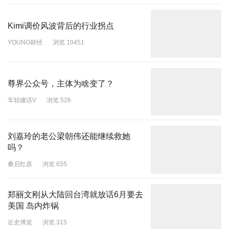
Kimi调价风波背后的行业拐点
YOUNG财经
浏览 10451
尊界公众号，主体为啥变了？
车轱辘话V
浏览 526
刘嘉玲的老公梁朝伟还能继续救她
吗？
桑启红原
浏览 655
郑丽文刚从大陆回台湾就放话6月要去
美国 岛内炸锅
近史博览
浏览 315