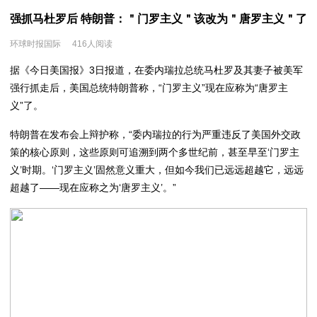
强抓马杜罗后 特朗普：＂门罗主义＂该改为＂唐罗主义＂了
环球时报国际
416人阅读
据《今日美国报》3日报道，在委内瑞拉总统马杜罗及其妻子被美军
强行抓走后，美国总统特朗普称，“门罗主义”现在应称为“唐罗主
义”了。
特朗普在发布会上辩护称，“委内瑞拉的行为严重违反了美国外交政
策的核心原则，这些原则可追溯到两个多世纪前，甚至早至‘门罗主
义’时期。‘门罗主义’固然意义重大，但如今我们已远远超越它，远远
超越了——现在应称之为‘唐罗主义’。”