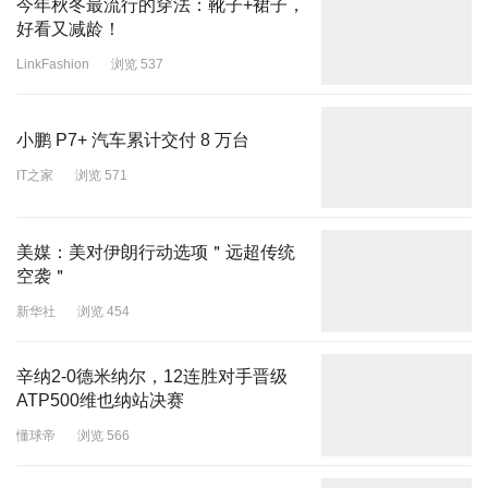
今年秋冬最流行的穿法：靴子+裙子，
好看又减龄！
LinkFashion
浏览 537
小鹏 P7+ 汽车累计交付 8 万台
IT之家
浏览 571
美媒：美对伊朗行动选项＂远超传统
空袭＂
新华社
浏览 454
辛纳2-0德米纳尔，12连胜对手晋级
ATP500维也纳站决赛
懂球帝
浏览 566