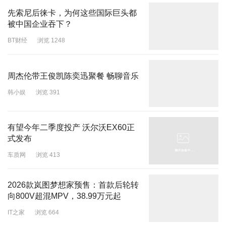
先索尼后徕卡，为何这些国际巨头都
被中国企业吞下？
BT财经
浏览 1248
周杰伦带王俊凯陈奕迅聚餐 畅聊音乐
韩小娱
浏览 391
有望今年二季度投产 沃尔沃EX60正
式发布
车质网
浏览 413
2026款岚图梦想家预售：首款后轮转
向800V超混MPV，38.99万元起
IT之家
浏览 664