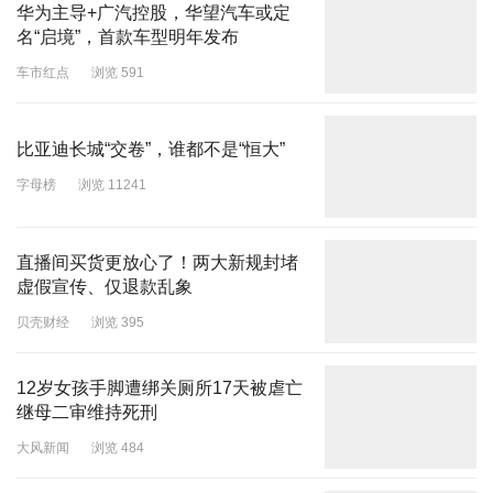
华为主导+广汽控股，华望汽车或定
名“启境”，首款车型明年发布
车市红点
浏览 591
比亚迪长城“交卷”，谁都不是“恒大”
字母榜
浏览 11241
直播间买货更放心了！两大新规封堵
虚假宣传、仅退款乱象
贝壳财经
浏览 395
12岁女孩手脚遭绑关厕所17天被虐亡
继母二审维持死刑
大风新闻
浏览 484