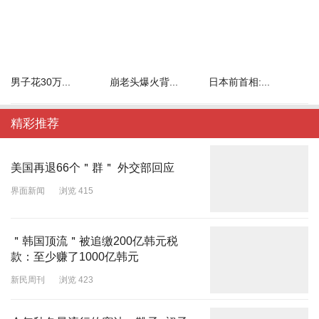
男子花30万...
崩老头爆火背...
日本前首相:...
精彩推荐
美国再退66个＂群＂ 外交部回应
界面新闻
浏览 415
＂韩国顶流＂被追缴200亿韩元税
款：至少赚了1000亿韩元
新民周刊
浏览 423