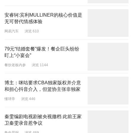
安睿轲:宾利MULLINER的核心价值是
无可替代情感体验
网易汽车
浏览 610
79元“结婚套餐”爆发！餐企巨头纷纷
盯上“小宴会”
餐饮老板内参
浏览 1144
博主：咪咕要求CBA独家版权并介意
和担心抖音介入，但篮协主张非独家
懂球帝
浏览 446
秦雯编剧电视剧被央视撤档 此前王家
卫秦雯录音惹争议
鲁中晨报
浏览 469