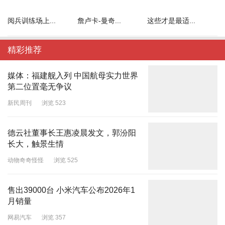
阅兵训练场上...
詹卢卡-曼奇...
这些才是最适...
精彩推荐
媒体：福建舰入列 中国航母实力世界
第二位置毫无争议
新民周刊
浏览 523
德云社董事长王惠凌晨发文，郭汾阳
长大，触景生情
动物奇奇怪怪
浏览 525
售出39000台 小米汽车公布2026年1
月销量
网易汽车
浏览 357