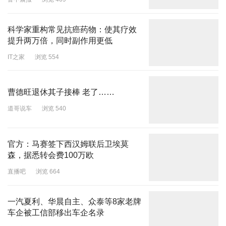
科学家重构常见抗癌药物：使其疗效
提升两万倍，同时副作用更低
IT之家
浏览 554
曹德旺退休其子接棒 老了……
道哥说车
浏览 540
官方：马赛签下西汉姆联后卫埃莫
森，据悉转会费100万欧
直播吧
浏览 664
一汽夏利、华晨自主、众泰等8家老牌
车企被工信部移出车企名录