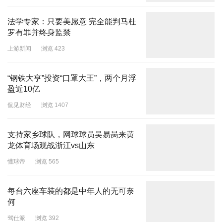
法学专家：只要美愿意 完全能判马杜
罗有罪并终身监禁
上游新闻
浏览 423
“钢铁大亨”投资“口罩大王”，两个月浮
盈近10亿
侃见财经
浏览 1407
支持家乡球队，网球球员吴易昺来黄
龙体育场观战浙江vs山东
懂球帝
浏览 565
每台六座车装的都是中年人的无可奈
何
驾仕派
浏览 392