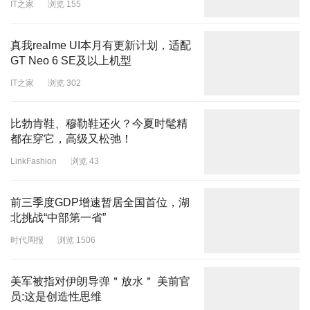
IT之家
浏览 155
真我realme UI本月有更新计划，适配
GT Neo 6 SE及以上机型
IT之家
浏览 302
比勃肯鞋、穆勒鞋还火？今夏时髦精
都在穿它，高级又松弛！
LinkFashion
浏览 43
前三季度GDP增速暂居全国首位，湖
北挑战“中部第一省”
时代周报
浏览 1506
美军被指对伊朗导弹＂放水＂ 美前官
员:这是创造性思维