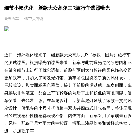
细节小幅优化，新款大众高尔夫R旅行车谍照曝光
天天汽车
4677人阅读
近日，海外媒体曝光了一组新款大众
高尔夫R
（
参数
丨
图片
）旅行车
的测试谍照。根据曝光的谍照来看，新车与此前曝光过的假想图相比
在部分细节上进行了优化调整。前脸与两侧大灯相连的黑色饰条变得
更加狭窄，并加入了可发光灯带。新车前包围换装了新的风格设计，
三段式设计和大面积黑色覆盖，提升了前脸的运动感。车身侧面，车
身腰线非常笔直，配合上车顶轮廓的向后下压和较低的离地间隙，使
车侧看上去非常干练。在车尾设计上，新车尾灯延续了家族一贯的风
格设计，所配备的小尺寸扰流板与双边共四出式排气布局，整体呈现
出的层次感和性能感都表现不俗，内饰方面，新车采用了家族最新设
计风格，配备了尺寸更大的中控屏，搭配上液晶仪表和拨杆式换挡，
进一步加强了车