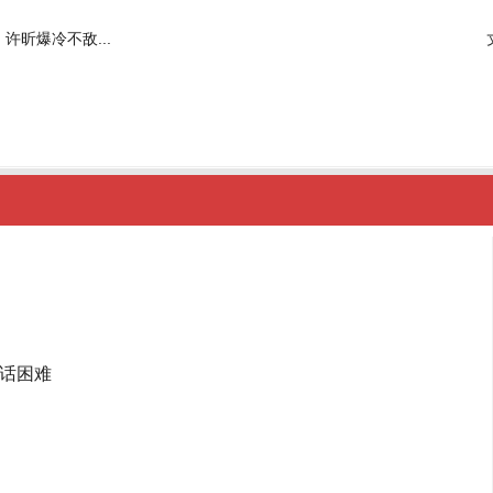
许昕爆冷不敌...
话困难