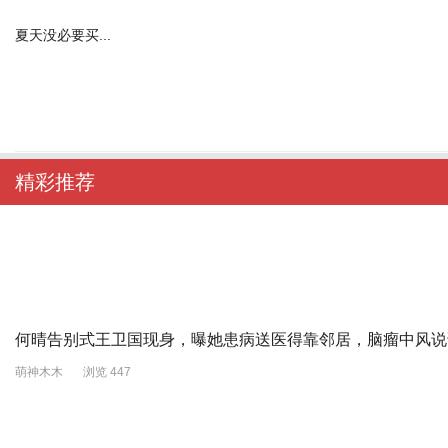
夏天没必要买...
精彩推荐
何晴告别式王卫国现身，曝她患病送医得靠邻居，脑瘤中风说
萌神木木
浏览 447