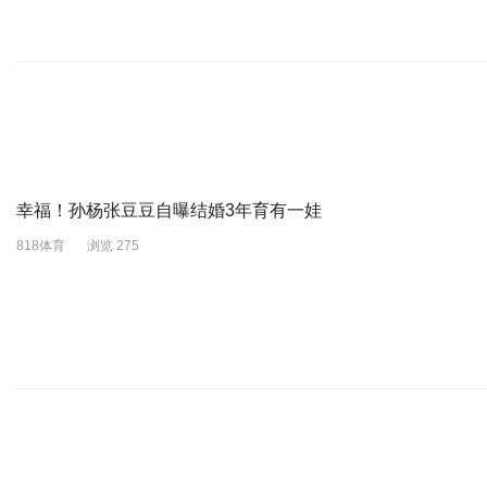
幸福！孙杨张豆豆自曝结婚3年育有一娃
818体育
浏览 275