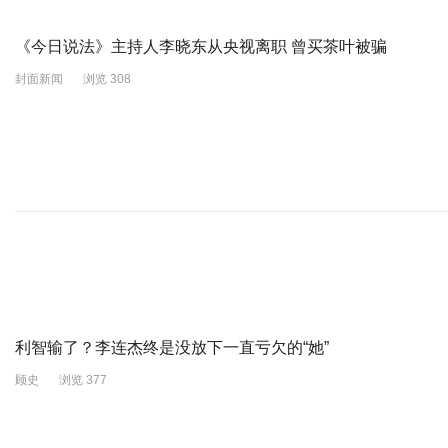
《今日说法》主持人李晓东从央视离职 曾买茶叶被骗
封面新闻
浏览 308
利智输了？李连杰终是没放下一直亏欠的“她”
顾史
浏览 377