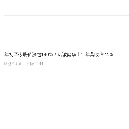
年初至今股价涨超140%！诺诚健华上半年营收增74%
猛犸资本局
浏览 1144