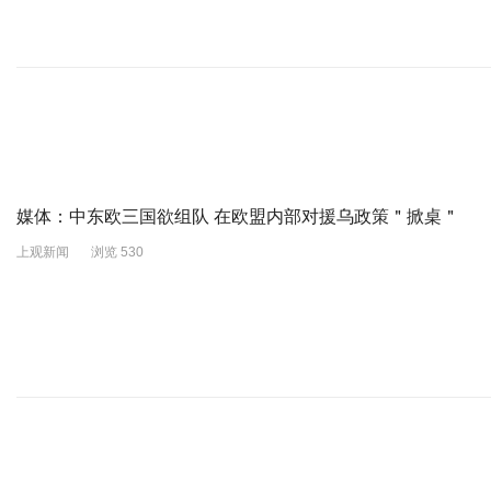
媒体：中东欧三国欲组队 在欧盟内部对援乌政策＂掀桌＂
上观新闻
浏览 530