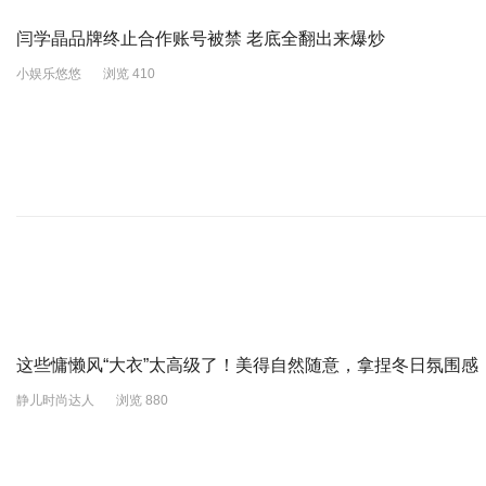
闫学晶品牌终止合作账号被禁 老底全翻出来爆炒
小娱乐悠悠
浏览 410
这些慵懒风“大衣”太高级了！美得自然随意，拿捏冬日氛围感
静儿时尚达人
浏览 880