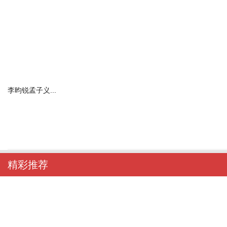
李昀锐孟子义...
精彩推荐