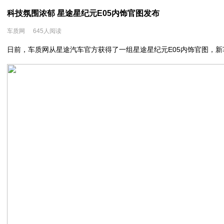
科技氛围浓郁 星途星纪元E05内饰官图发布
车质网
645人阅读
日前，车质网从星途汽车官方获得了一组星途星纪元E05内饰官图，新