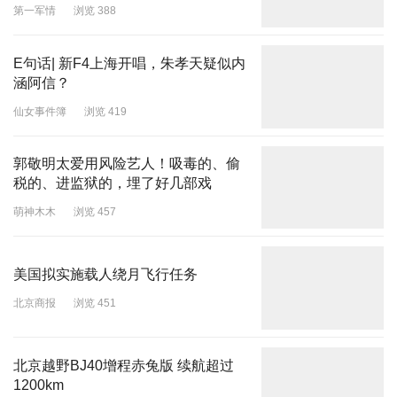
第一军情
浏览 388
E句话| 新F4上海开唱，朱孝天疑似内
涵阿信？
仙女事件簿
浏览 419
郭敬明太爱用风险艺人！吸毒的、偷
税的、进监狱的，埋了好几部戏
萌神木木
浏览 457
美国拟实施载人绕月飞行任务
北京商报
浏览 451
北京越野BJ40增程赤兔版 续航超过
1200km