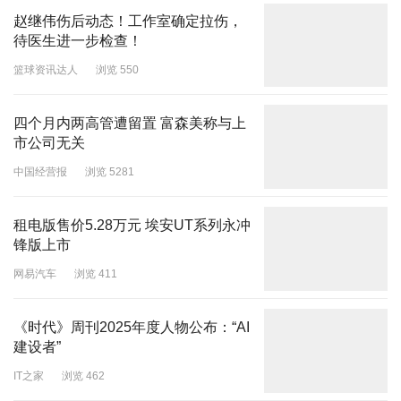
赵继伟伤后动态！工作室确定拉伤，
待医生进一步检查！
篮球资讯达人
浏览 550
四个月内两高管遭留置 富森美称与上
市公司无关
中国经营报
浏览 5281
租电版售价5.28万元 埃安UT系列永冲
锋版上市
网易汽车
浏览 411
《时代》周刊2025年度人物公布：“AI
建设者”
IT之家
浏览 462