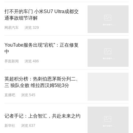
打不开的车门 小米SU7 Ultra成都交
通事故细节详解
网易汽车
浏览 329
YouTube服务出现“宕机”：正在修复
中
界面新闻
浏览 486
英超积分榜：热刺伯恩茅斯分列二、
三 狼队全败 维拉西汉姆5轮3分
直播吧
浏览 545
记者手记：上合智汇，共赴未来之约
新华社
浏览 637