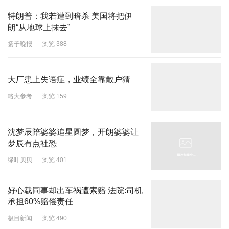
特朗普：我若遭到暗杀 美国将把伊
朗“从地球上抹去”
扬子晚报
浏览 388
大厂患上失语症，业绩全靠散户猜
略大参考
浏览 159
沈梦辰陪婆婆追星圆梦，开朗婆婆让
梦辰有点社恐
绿叶贝贝
浏览 401
好心载同事却出车祸遭索赔 法院:司机
承担60%赔偿责任
极目新闻
浏览 490