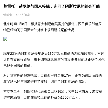
莫雷托：赫罗纳与国米接触，询问了阿斯拉尼的转会可能
懂球帝
427人阅读
北京时间1月8日，根据意大利记者莫雷托的报道，西甲俱乐部赫罗
纳已经询问了国际米兰外租中场阿斯拉尼的情况。
现年23岁的阿斯拉尼去年夏天150万欧元租借的方式加盟都灵，不过
近期有媒体报道称，想要调整球队阵容的都灵准备提前终止这位阿尔
巴尼亚国脚的租借。
对此莫雷托的报道指出，目前西甲排名第17位，正在为保级而战的
赫罗纳已经与国米进行了接触，询问了阿斯拉尼的情况。
本赛季至今，阿斯拉尼代表都灵出场16次，其中13次首发，未贡献
进球或助攻，目前在德转上他的身价为1300万欧元。