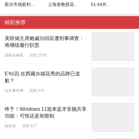
新兴市场套利...
上海老教授花...
51:44共...
精彩推荐
美联储主席鲍威尔回应遭刑事调查：
将继续履行职责
国际金融报
浏览 2508
E句话| 在西藏办烟花秀的品牌已道
歉？
仙女事件簿
浏览 570
终于！Windows 11迎来蓝牙音频共享
功能：可惜还是有限制
快科技
浏览 527