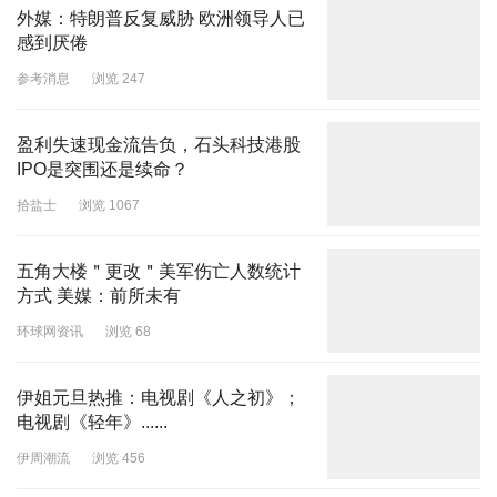
外媒：特朗普反复威胁 欧洲领导人已
感到厌倦
参考消息
浏览 247
盈利失速现金流告负，石头科技港股
IPO是突围还是续命？
拾盐士
浏览 1067
五角大楼＂更改＂美军伤亡人数统计
方式 美媒：前所未有
环球网资讯
浏览 68
伊姐元旦热推：电视剧《人之初》；
电视剧《轻年》......
伊周潮流
浏览 456