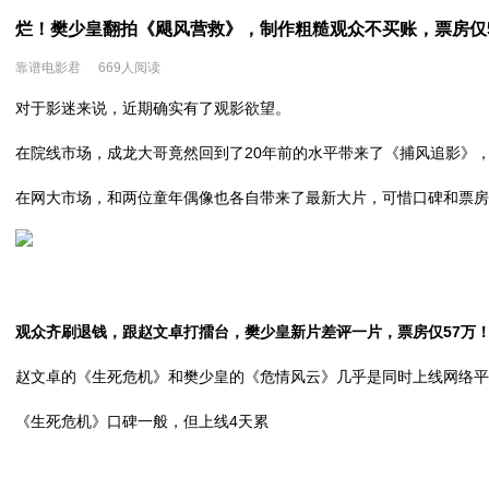
烂！樊少皇翻拍《飓风营救》，制作粗糙观众不买账，票房仅
靠谱电影君
669人阅读
对于影迷来说，近期确实有了观影欲望。
在院线市场，成龙大哥竟然回到了20年前的水平带来了《捕风追影》，
在网大市场，
和
两位童年偶像也各自带来了最新大片，可惜口碑和票房
观众齐刷退钱，跟赵文卓打擂台，樊少皇新片差评一片，票房仅57万
赵文卓的《生死危机》和樊少皇的《危情风云》几乎是同时上线网络平
《生死危机》口碑一般，但上线4天累