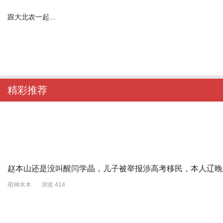
跟大北农一起...
精彩推荐
赵本山还是没叫醒闫学晶，儿子被举报涉高考移民，本人辽晚
萌神木木
浏览 414