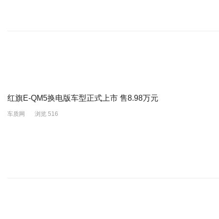
红旗E-QM5换电版车型正式上市 售8.98万元
车质网
浏览 516