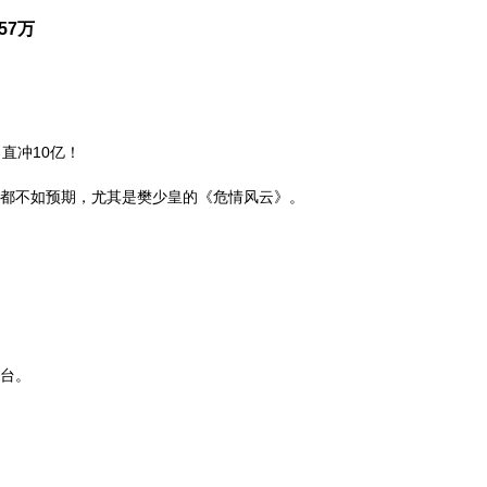
57万
直冲10亿！
都不如预期，尤其是樊少皇的《危情风云》。
！
台。