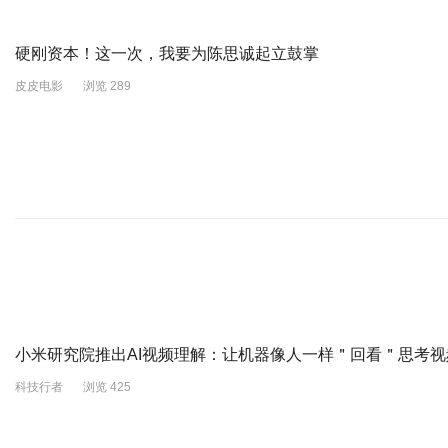
硬刚资本！这一次，我要为陈思诚起立鼓掌
皮皮电影
浏览 289
小米研究院推出AI视频理解：让机器像人一样＂回看＂思考视
科技行者
浏览 425