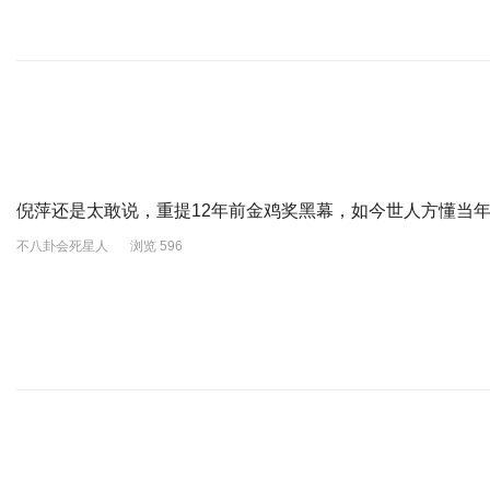
倪萍还是太敢说，重提12年前金鸡奖黑幕，如今世人方懂当
不八卦会死星人
浏览 596