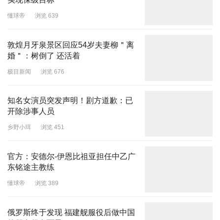
懂球帝
浏览 639
敦煌月牙泉景区回应54岁夫妻柳＂离
婚＂：树倒了 还活着
极目新闻
浏览 676
知名女演员突发声明！剧方道歉：已
开除涉事人员
乡野小珥
浏览 451
官方：安德尔-伊恩比祖亚担任中乙广
东铭途主教练
懂球帝
浏览 389
俄罗斯终于发现 福建舰服役后做中国