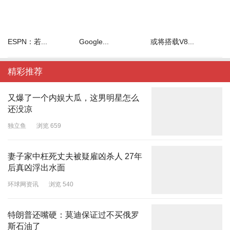
ESPN：若...
Google...
或将搭载V8...
精彩推荐
又爆了一个内娱大瓜，这男明星怎么
还没凉
独立鱼
浏览 659
妻子家中枉死丈夫被疑雇凶杀人 27年
后真凶浮出水面
环球网资讯
浏览 540
特朗普还嘴硬：莫迪保证过不买俄罗
斯石油了