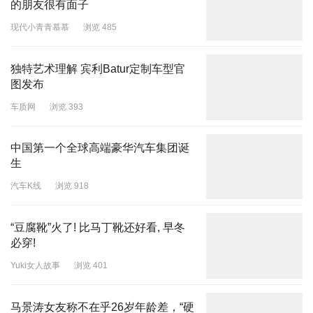
的朋友很有面子
现代小青青慕慕
浏览 485
独特艺术理解 宾利Batur定制车型官
图发布
车质网
浏览 393
中国第一个全球高端豪华汽车集团诞
生
汽车K线
浏览 918
“豆腐靴”火了! 比马丁靴还好看, 早冬
必穿!
Yuki女人故事
浏览 401
马景涛女友称不在乎26岁年龄差，“硬