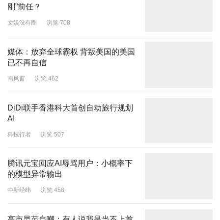
刚”前任？
文娱没有圈
浏览 708
媒体：放弃全球霸权 背叛美国的美国
已不再自信
南风窗
浏览 462
DiDi联手香港科大首创自动旅行规划
AI
科技行者
浏览 507
腾讯元宝回应AI辱骂用户：小概率下
的模型异常输出
中新经纬
浏览 458
高市早苗自嘲：有人说我是当不上首