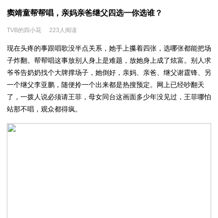
窦靖童帮帮唱，亲妈亲爸继父四选一你选谁？
TVB的四小花
223人阅读
现在头疼的事跟唱歌没半点关系，她手上攥着四张，选哪张都能把场
子炸翻。帮帮唱这事放别人身上是难题，放她身上成了炫富。别人求
爷爷告奶奶找个大牌撑场子，她倒好，亲妈、亲爸、继父谢霆锋、另
一个继父李亚鹏，随便拎一个出来都是热搜预定。网上已经吵翻天
了，一拨人说必须请王菲，母女同台这画面多少年没见过，王菲哪怕
站那不唱，观众都得疯。