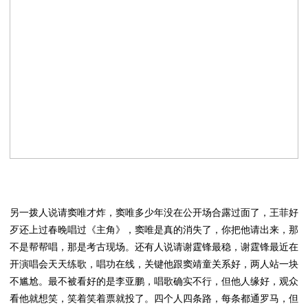
另一拨人说请窦唯才炸，窦唯多少年没在公开场合露过面了，王菲好
歹还上过春晚唱过《主角》，窦唯是真的消失了，你把他请出来，那
不是帮帮唱，那是考古现场。还有人说请谢霆锋最稳，谢霆锋最近在
开演唱会天天练歌，唱功在线，关键他跟窦靖童关系好，两人站一块
不尴尬。最不被看好的是李亚鹏，唱歌确实不行，但他人缘好，观众
看他就想笑，笑着笑着票就投了。四个人四条路，每条都通罗马，但