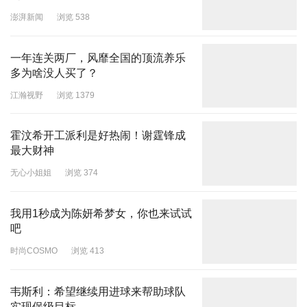
澎湃新闻
浏览 538
一年连关两厂，风靡全国的顶流养乐
多为啥没人买了？
江瀚视野
浏览 1379
霍汶希开工派利是好热闹！谢霆锋成
最大财神
无心小姐姐
浏览 374
我用1秒成为陈妍希梦女，你也来试试
吧
时尚COSMO
浏览 413
韦斯利：希望继续用进球来帮助球队
实现保级目标